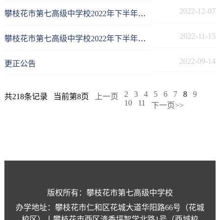
2022-12-07
攀枝花市第七高级中学校2022年下半年教师招聘考核时间及地点等公告
2022-11-15
攀枝花市第七高级中学校2022年下半年直接考核招聘教师公告
2022-09-14
更正公告
2
3
4
5
6
7
8
9
共218条记录
当前第8页
上一页
10
11
下一页>>
版权所有：攀枝花市第七高级中学校
办学地址：攀枝花市仁和区花城大道华阳路66号（花城
校区）丨攀枝花市西区清香坪智学北路1号（西城校