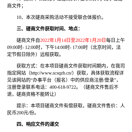
商文件；
10
、本次磋商采购活动不接受联合体报价。
三、磋商文件获取时间、地点：
磋商文件自
202
2
年
1
月
14
日至
202
2
年
1
月
20
日
每日上午
09:00
时
- 12:00
时
，下午
14:00
时
- 17:00
时
（北京时间，法
定节假日除外）
远程获取
。
获取方式：在本项目磋商文件获取时间期内，在我司
指定网站（
http://www.scsqzb.cn/）获取，具体获取流程详
见该网站的“办事平台（报名）中的供应商注册/登录”，
注册
登录
联系电话：
400-618-9722。（磋商文件售后不
退，磋商资格不能转让）
提示：本项目磋商文件有偿获取，磋商文件售价：人
民币
200元/份
。
四、响应文件的递交