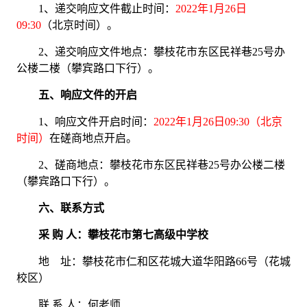
1、递交响应文件
截止时间：
202
2
年
1
月
26
日
09
:
3
0
（北京时间）
。
2
、递交响应文件地点：攀枝花市东区民祥巷
2
5
号办
公楼二楼（攀宾路口下行）
。
五、响应文件的开启
1、响应文件开启时间：
202
2
年
1
月
2
6
日
09
:
3
0
（北京
时间）
在磋商地点开启。
2、磋商
地点：
攀枝花市东区民祥巷
2
5
号办公楼二楼
（攀宾路口下行）
。
六、联系方式
采
购 人：
攀枝花市第七高级中学校
地
址：攀枝花市仁和区花城大道华阳路66号（花城
校区）
联
系 人：
何
老师