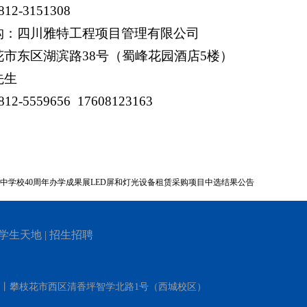
812-3151308
构：四川雅特工程项目管理有限公司
花市
东区
湖滨路
38号（蜀峰花园酒店5楼）
先生
812-5559656 17608123163
中学校40周年办学成果展LED屏和灯光设备租赁采购项目中选结果公告
学生天地
|
招生招聘
）丨攀枝花市西区清香坪智学北路1号（西城校区）