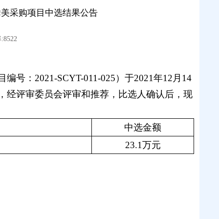
舞美采购项目中选结果公告
8522
目编号：
2021-SCYT-011-025）
于
202
1
年
1
2
月
14
，经
评审委员会
评审和推荐，
比选人
确认
后
，现
中选金额
23.1万元