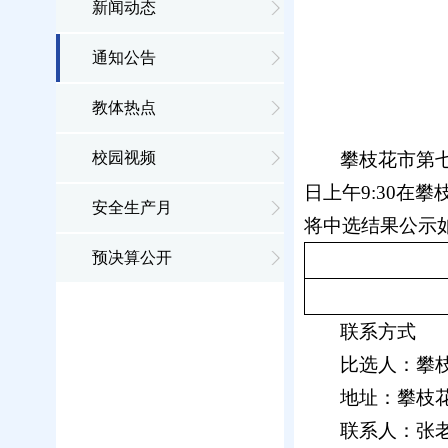
新闻动态
通知公告
教体热点
校园视频
攀枝花市第
日上午
9
:
3
0在攀
安全生产月
将
中选
结果公示
预决算公开
联系方式
比选人
：攀
地址：攀枝
联系人：
张