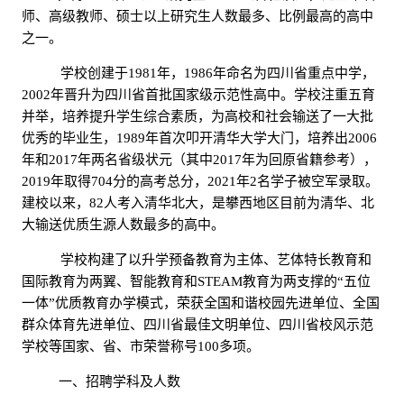
师、高级教师、硕士以上研究生人数最多、比例最高的高中
之一。
学校创建于
1981
年，
1986
年命名为四川省重点中学，
2002
年晋升为四川省首批国家级示范性高中。学校注重五育
并举，培养提升学生综合素质，为高校和社会输送了一大批
优秀的毕业生，
1989
年首次叩开清华大学大门，培养出
2006
年和
2017
年两名省级状元（其中
2017
年为回原省籍参考），
2019
年取得
704
分的高考总分，
2021
年
2
名学子被空军录取。
建校以来，
82
人考入清华北大，是攀西地区目前为清华、北
大输送优质生源人数最多的高中。
学校构建了以升学预备教育为主体、艺体特长教育和
国际教育为两翼、智能教育和
STEAM
教育为两支撑的“五位
一体”优质教育办学模式，荣获全国和谐校园先进单位、全国
群众体育先进单位、四川省最佳文明单位、四川省校风示范
学校等国家、省、市荣誉称号
100
多项。
一、招聘学科及人数