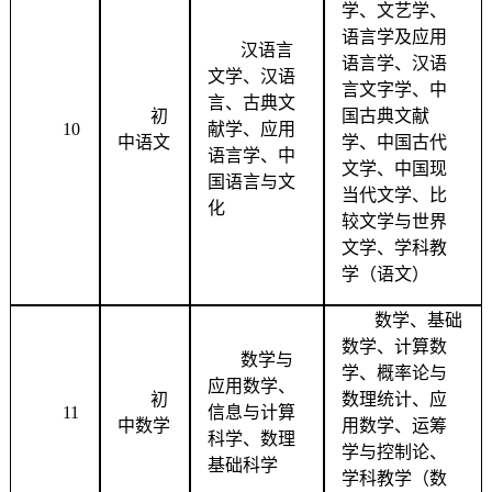
学、文艺学、
语言学及应用
汉语言
语言学、汉语
文学、汉语
言文字学、中
言、古典文
初
国古典文献
10
献学、应用
中语文
学、中国古代
语言学、中
文学、中国现
国语言与文
当代文学、比
化
较文学与世界
文学、学科教
学（语文）
数学、基础
数学、计算数
数学与
学、概率论与
应用数学、
初
数理统计、应
11
信息与计算
中数学
用数学、运筹
科学、数理
学与控制论、
基础科学
学科教学（数