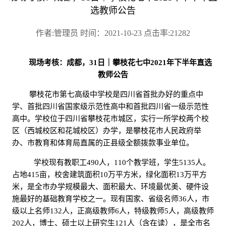
选教师公告
作者:管理员 时间：2021-10-23 点击率:21282
现场考核：成都，
31
日｜攀枝花七中
2021
年下半年直选
教师公告
攀枝花市第七高级中学校是四川省首批办好的重点中
学、首批四川省国家级示范性高中和首批四川省一级示范性
高中。学校位于四川省攀枝花市城区，实行一所学校两个校
区（西城校区和花城校区）办学，是攀枝花市人民政府举
办、市教育和体育局直属的正县级全额拨款事业单位。
学校现有教职工
490
人，
110
个教学班，学生
5135
人。
占地
415
亩，校舍建筑面积
10
万平方米，绿化面积
13
万平方
米，是全市办学规模最大、面积最大、环境最优美、硬件设
施最好的基础教育学校之一。现有国家、省级名师
36
人，市
级以上名师
132
人，正高级教师
6
人，特级教师
5
人，高级教师
202
人，博士、硕士以上研究生
121
人（含在读），是全市名