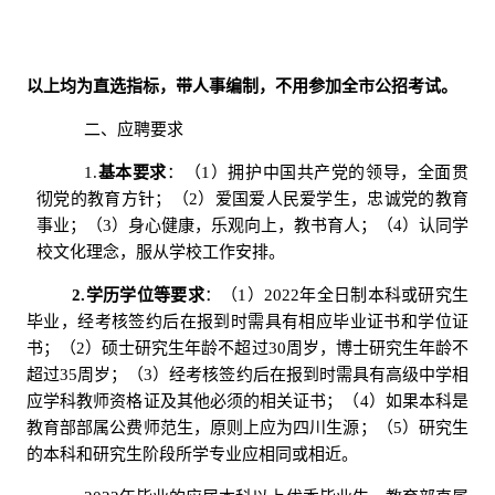
以上均为直选指标，带人事编制，不用参加全市公招考试。
二、应聘要求
1.
基本要求
：（
1
）拥护中国共产党的领导，全面贯
彻党的教育方针；（
2
）爱国爱人民爱学生，忠诚党的教育
事业；（
3
）身心健康，乐观向上，教书育人；（
4
）认同学
校文化理念，服从学校工作安排。
2.
学历学位等
要求
：（
1
）
2022
年全日制本科或研究生
毕业，经考核签约后在报到时需具有相应毕业证书和学位证
书；（
2
）硕士研究生年龄不超过
30
周岁，博士研究生年龄不
超过
35
周岁；（
3
）经考核签约后在报到时需具有高级中学相
应学科教师资格证及其他必须的相关证书；（
4
）如果本科是
教育部部属公费师范生，原则上应为四川生源；（
5
）研究生
的本科和研究生阶段所学专业应相同或相近。