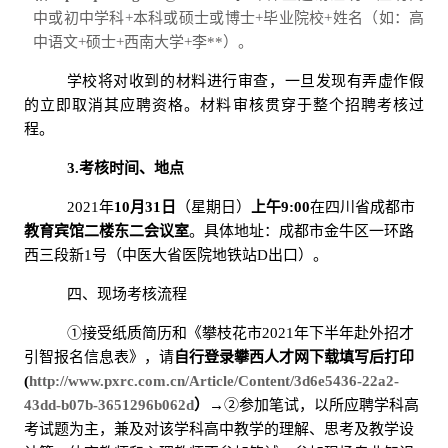
中
或初中
学科+
本科
或硕士
或博士+
毕业院校+
姓名（如：高
中
语文+
硕士+
西南大学+
李**
）。
学校将对收到的材料进行审查，一旦发现有弄虚作假
的立即取消其应聘资格。材料审核贯穿于整个招聘考核过
程。
3.
考核时间、地点
2021年
10
月
31
日
（星期日）
上午
9:00
在四川省成都市
教育宾馆二楼东二会议室
。具体地址：成都市金牛区一环路
西三段新
1
号（中医大省医院地铁站
D
出口）。
四、现场考核流程
①接受纸质简历和《攀枝花市
2021
年下半年赴外招才
引智报名信息表》，请
自行登录攀西人才网下载填写后打印
(
http://www.pxrc.com.cn/Article/Content/3d6e5436-22a2-
43dd-b07b-3651296b062d
）
→②参加笔试，以所应聘学科高
考试题为主，兼及对该学科高中教学的理解、思考及教学设