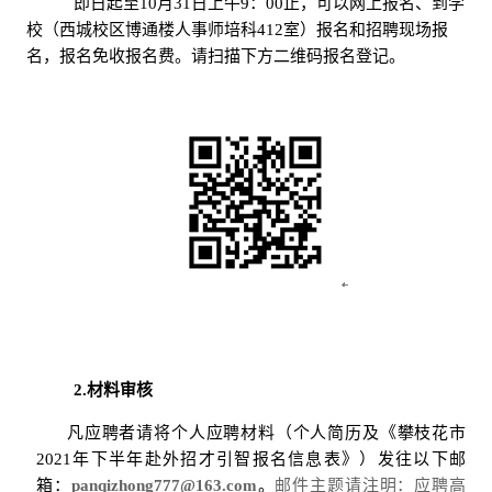
即日起至
10
月
31
日上午
9
：
00
止，可以网上报名、到学
校（西城校区博通楼人事师培科
412
室）报名和招聘现场报
名，报名免收报名费。请扫描下方二维码报名登记。
2.
材料审核
凡应聘者请将个人应聘材料（个人简历及《攀枝花市
2021
年下半年赴外招才引智报名信息表》）发往以下邮
箱：
panqizhong777@163.com
。
邮件主题请注明：应聘高