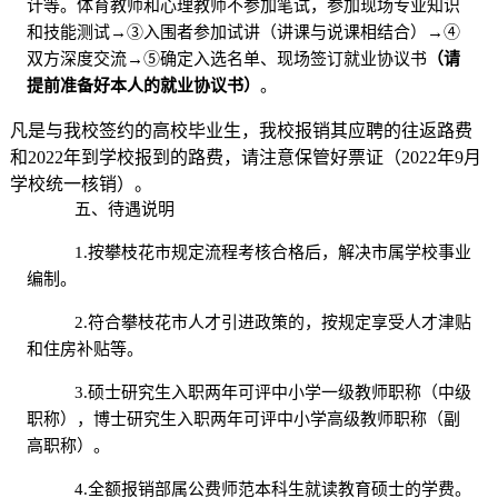
计等。体育教师和心理教师不参加笔试，参加现场专业知识
和技能测试→③入围者参加试讲（讲课与说课相结合）→④
双方深度交流→⑤确定入选名单、现场签订就业协议书
（请
提前准备好本人的就业协议书）
。
凡是与我校签约的高校毕业生，我校报销其应聘的往返路费
和
2022
年到学校报到的路费，请注意保管好票证（
2022
年
9
月
学校统一核销）。
五、待遇说明
1.按攀枝花市规定流程考核合格后，解决市属学校事业
编制。
2.符合攀枝花市人才引进政策的，按规定享受人才津贴
和住房补贴等。
3.硕士研究生入职两年可评中小学一级教师职称（中级
职称），博士研究生入职两年可评中小学高级教师职称（副
高职称）。
4.全额报销部属公费师范本科生就读教育硕士的学费。