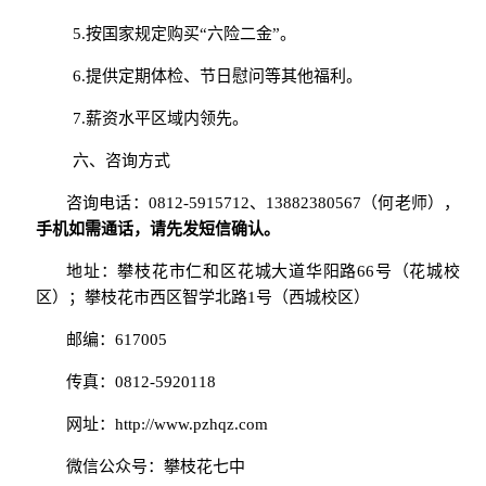
5.按国家规定购买“六险二金”。
6.提供定期体检、节日慰问等其他福利。
7.薪资水平区域内领先。
六、咨询方式
咨询电话：
0812-5915712
、
13882380567
（何老师），
手机
如需通话，请先发短信确认。
地址：攀枝花市仁和区花城大道华阳路
66
号（花城校
区）；攀枝花市西区智学北路
1
号（西城校区）
邮编：
617005
传真：
0812-5920118
网址：
http:
//
www.pzhqz.com
微信公众号：攀枝花七中