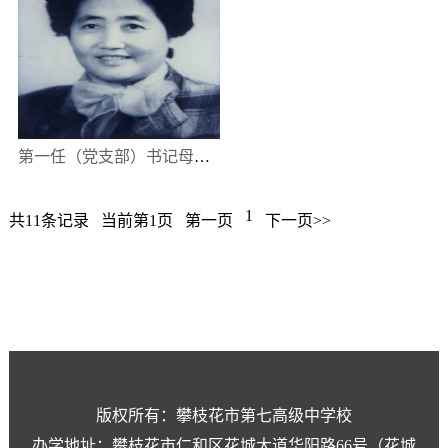
第一任（党支部）书记母德贤
1
共11条记录
当前第1页
第一页
下一页>>
版权所有：攀枝花市第七高级中学校
办学地址：攀枝花市仁和区花城大道华阳路66号（花城