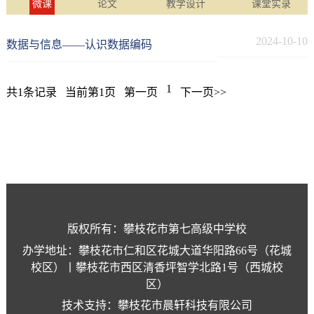
微课
论文
教学设计
课堂实录
2024-10-10
数据与信息——认识数据编码
1
共1条记录
当前第1页
第一页
下一页>>
版权所有：攀枝花市第七高级中学校
办学地址：攀枝花市仁和区花城大道华阳路66号（花城
校区）丨攀枝花市西区清香坪智学北路1号（西城校
区）
技术支持：攀枝花市晨轩科技有限公司