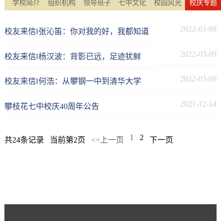
学校简介
组织机构
领导班子
七中文化
校园风光
校庆专题
2022-03-09
校友来信‖张沁笛：你对我的好，我都知道
2022-03-09
校友来信‖杨汉波：背影已远，足迹犹鲜
2022-03-09
校友来信‖何浩：从攀钢一中到清华大学
2021-12-14
攀枝花七中校庆40周年公告
1
2
共24条记录
当前第2页
<<上一页
下一页