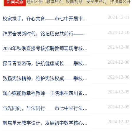
新闻动态
通知公告
教体热点
校园视频
安全生产月
预决算公开
2024-12-11
校家携手，齐心共育——市七中开展市内外春晖新父母学堂系列讲座
2024-12-10
踔厉奋发新时代，铭记历史共前行——市七中举行主题升旗仪式
2024-12-08
2024年秋季直接考核招聘教师现场考核成绩公示
2024-12-06
探寻青春密码，护航健康成长——攀枝花市七中开展女生青春期心理健康教育讲座
2024-12-06
弘扬宪法精神，维护宪法权威——攀枝花市七中开展“宪法学习周”法治教育主题活动
2024-12-05
润心赋能做幸福教师—王晓琳在四川省教师心理健康专题研讨会作交流发言
2024-12-05
与光同向，与法同行——市七中举行法治教育主题升旗仪式
2024-12-02
聚焦单元教学设计，发展初中数学核心素养