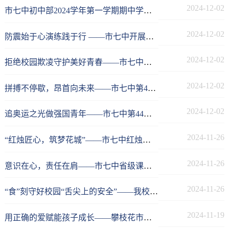
2024-12-02
市七中初中部2024学年第一学期期中学生表彰大会
2024-12-02
防震始于心演练践于行 ——市七中开展无预警防震减灾应急疏散演练活动
2024-12-02
拒绝校园欺凌守护美好青春——市七中举行主题升旗仪式
2024-12-02
拼搏不停歇，昂首向未来——市七中第44届校园运动会胜利闭幕
2024-12-02
追奥运之光做强国青年——市七中第44届校园运动会开幕
2024-11-26
“红烛匠心，筑梦花城”——市七中红烛课程系列讲座第20期
2024-11-26
意识在心，责任在肩——市七中省级课题《高中化学教学中利用地方资源实施环境教育实践研究》中期研讨活动
2024-11-26
“食”刻守好校园“舌尖上的安全”——我校再次组织开展《中小学校园食品安全和膳食经费管理工作指引》集中培训活动
2024-11-19
用正确的爱赋能孩子成长——攀枝花市七中春晖新父母学堂第21讲开讲