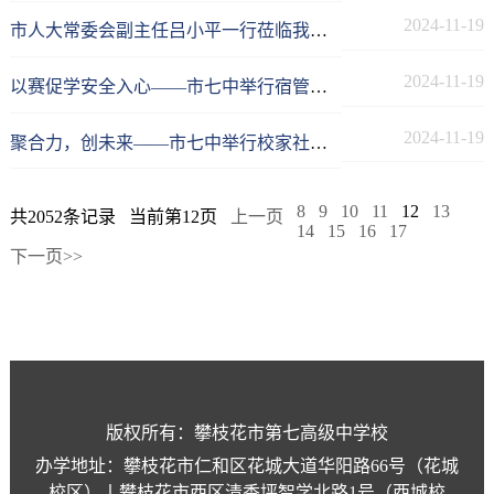
2024-11-19
市人大常委会副主任吕小平一行莅临我校视察调研
2024-11-19
以赛促学安全入心——市七中举行宿管教师安全知识竞赛
2024-11-19
聚合力，创未来——市七中举行校家社协同育人工作推进会
8
9
10
11
12
13
共2052条记录
当前第12页
上一页
14
15
16
17
下一页>>
版权所有：攀枝花市第七高级中学校
办学地址：攀枝花市仁和区花城大道华阳路66号（花城
校区）丨攀枝花市西区清香坪智学北路1号（西城校