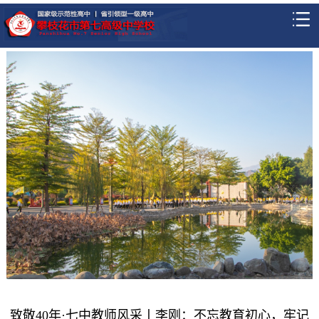
致敬40年·七中教师风采丨李刚：不忘教育初心，牢记