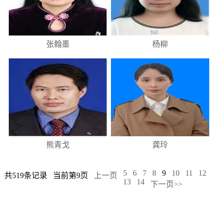
张翰墨
杨柳
熊青戈
龚玲
5
6
7
8
9
10
11
12
共519条记录
当前第9页
上一页
13
14
下一页>>