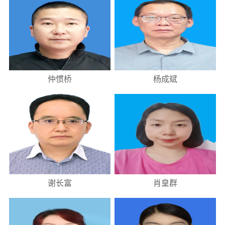
仲惯桥
杨成斌
谢长富
肖皇群