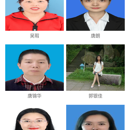
吴瑕
唐朗
唐锦华
郭银佳