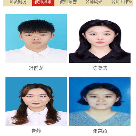
师资概况
教师风采
教师荣誉
名师风采
名师工作室
舒前龙
陈奕洁
青静
邓崇颖