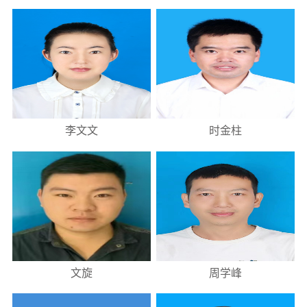
李文文
时金柱
文旋
周学峰