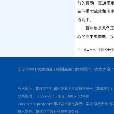
前的拼劲，更加坚
奋斗重大成就和历
通高中。
百年恰是风华
心的党中央周围，接
下一篇→市七中召开全校干
走进七中
|
党建领航
|
校园新闻
|
教师园地
|
德育之窗
|
办学地址：攀枝花市仁和区花城大道华阳路66号（花城校区
联系电话：0812-5920118 传真：0812-5920118
Copyright © pzhqz.com 攀枝花市第七高级中学校 版权所有
技术支持：攀枝花市晨轩科技有限公司