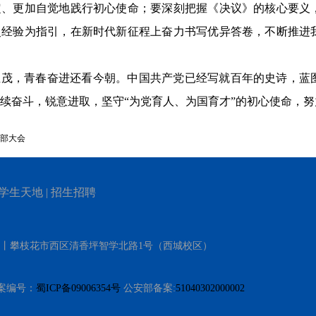
定、更加自觉地践行初心使命；要深刻把握《决议》的核心要义
史经验为指引，在新时代新征程上奋力书写优异答卷，不断推进
正茂，青春奋进还看今朝。中国共产党已经写就百年的史诗，蓝
续奋斗，锐意进取，坚守
“为党育人、为国育才”的初心使命，
部大会
学生天地
|
招生招聘
）丨攀枝花市西区清香坪智学北路1号（西城校区）
 备案编号：
蜀ICP备09006354号
公安部备案:
51040302000002