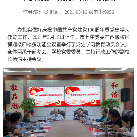
作者:管理员 时间：2021-03-16 点击率:9956
为扎实做好庆祝中国共产党建党
100周年暨党史学习
教育工作，2021年3月15日上午，市七中党委在西城校区
博通楼四楼多功能会议室举行了党史学习教育动员会议。
全体两级干部参会，学校党委委员、主持行政工作的副校
长杨鸿主持会议。