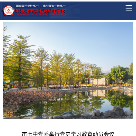
市七中党委举行党史学习教育动员会议