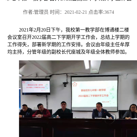
作者:管理员 时间：2021-02-21 点击率:3674
2021年2月20日下午，我校第一教学部在博通楼二楼
会议室召开2022届高二下学期开学工作会，总结上学期的
工作得失，部署新学期的工作安排。会议由年级主任牟厚
均主持，分管年级的副校长代座城及年级全体教师参加。