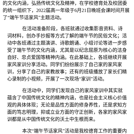
的文化内涵，弘扬传统文化及精神，在学校德育处及校团委
的统一组织下，2022届高一年级于6月21日晚班会课时间开展
了“端午节话家风”主题活动。
在活动准备阶段，各班就通过收集影音资料、诗
词材料，创办手抄报等方式了解的端午节的民俗文化；活
动中各班通过主题演讲、诗歌朗诵、小组讨论等进一步感
受了端午节的文化内涵，尤其是以纪念屈原为核心的洁身
自好、忠贞爱国等精神内涵。在此基础上，各班继续开展
家风家训分享活动。同学们纷纷展示了自己家的家风家
训，分享了自己的家教故事；还有的班级播放了家长们精
心录制的小视频，开展了一次现场“家训”活动。
在活动中，同学们发现自己的家风家训中其实就
蕴含了中国传统文化的精神内涵，也是社会主义核心价值
观的具体体现；无论是品性方面的修身养性，还是求知方
面的笃志明理，抑或立业方面的守正创新，各家的家风家
训都是从中国传统文化的沃土中生根而来。
本次“端午节话家风”活动是我校德育工作的重要内