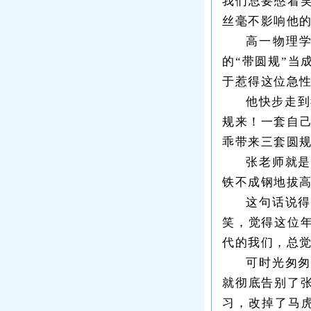
我们总要憋着
丝毫不影响他
高一物理
的“带圆规”
于惹得这位急
他快步走到
规来！一套自
乖带来三套圆
张老师就
铁不成钢地拔高
这句话说
笑，觉得这位
代的我们，总
可时光匆
就彻底告别了
习，改掉了马