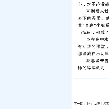
心，对不起没
直到后来我
表下的温柔。
着“直裹”坐
与愧疚，都成
身在高中
有活泼的课堂
那些藏在唠叨
我那些未
师的谆谆教诲
下一篇→【七中故事】尺素