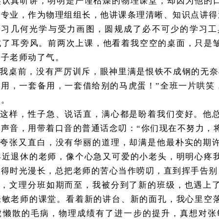
笑认真听讲，明明是严谨枯燥的物理课堂，却因为他的
的专业，作为物理组组长，他讲课条理清晰、知识点讲得
学习几何光学与受力画图，圆规成了必不可少的学习工
当成了耳旁风。前两次上课，他看着我空空的桌面，只是
性子老师动了气。
我桌前，没有严厉训斥，眼神里满是恨铁不成钢的无奈
己用，一套备用，一套借给别的马虎蛋！”全班一片哄笑
规。
是这样，性子急、说话直，满心都是盼着我们变好。他
声音，用带着口音的普通话念叨：“你们现在不努力，
得夸张又直白，没有华丽的道理，却满是他最朴实的期
年近退休的老师，像个心急又可爱的小老头，明明心疼
觉得时光漫长，总把老师的苦心当作唠叨，直到挥手告别
匆，文理分班如期而至，我被分到了新的班级，也遇上
张敏老师的课堂。看着新的讲台、新的面孔，我心里空
虎懒散的毛病，物理成绩有了进一步的提升，真想对张