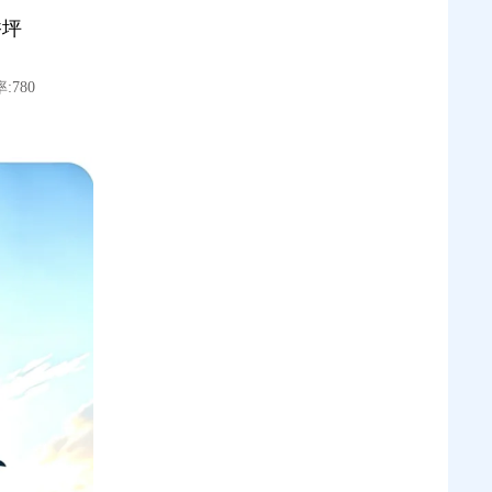
香坪
:780