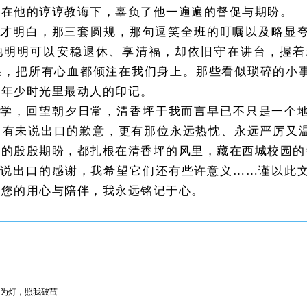
能在他的谆谆教诲下，辜负了他一遍遍的督促与期盼。
才明白，那三套圆规，那句逗笑全班的叮嘱以及略显夸
他明明可以安稳退休、享清福，却依旧守在讲台，握着
标系，把所有心血都倾注在我们身上。那些看似琐碎的小
了年少时光里最动人的印记。
求学，回望朝夕日常，清香坪于我而言早已不只是一个
，有未说出口的歉意，更有那位永远热忱、永远严厉又
里的殷殷期盼，都扎根在清香坪的风里，藏在西城校园的
曾说出口的感谢，我希望它们还有些许意义……谨以此
，您的用心与陪伴，我永远铭记于心。
为灯，照我破茧