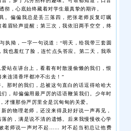
口音，多了几分别样的趣味。可谁都知道，口音
透彻，心底始终藏着对学生最真挚的期许。
具。偏偏我总是丢三落四，把张老师反复叮嘱
皱着眉轻声提醒；第三次，我依旧两手空空，终
与执拗，一字一句说道：“明天，给我带三套圆
，我也羞红了脸，连忙点头答应。第二天，我乖
总爱站在讲台上，看着有时散漫偷懒的我们，恨
将来连清香坪都冲不出去！”
许。那时的我们，总被这句直白的话逗得哈哈大
我们，却偏偏用最严厉的话语鞭策我们。少年时
，才懂那份严厉里全是沉甸甸的关爱。
了新的物理老师，还没来得及好好说一声再见，
落落的，满是说不清的遗憾。后来我慢慢收心学
敏老师说一声对不起…… 对不起当初总让他费