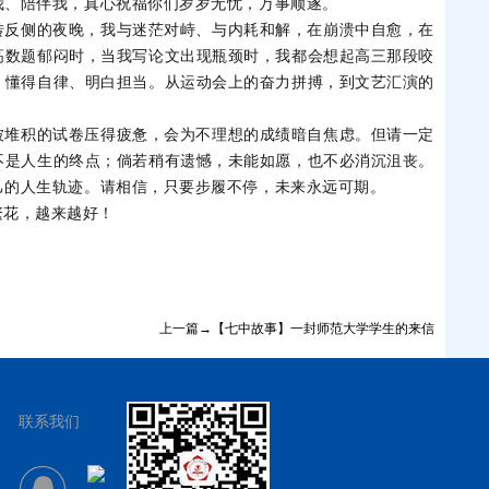
我、陪伴我，真心祝福你们岁岁无忧，万事顺遂。
转反侧的夜晚，我与迷茫对峙、与内耗和解，在崩溃中自愈，在
高数题郁闷时，当我写论文出现瓶颈时，我都会想起高三那段咬
、懂得自律、明白担当。从运动会上的奋力拼搏，到文艺汇演的
被堆积的试卷压得疲惫，会为不理想的成绩暗自焦虑。但请一定
不是人生的终点；倘若稍有遗憾，未能如愿，也不必消沉沮丧。
己的人生轨迹。请相信，只要步履不停，未来永远可期。
繁花，越来越好！
上一篇→【七中故事】一封师范大学学生的来信
联系我们