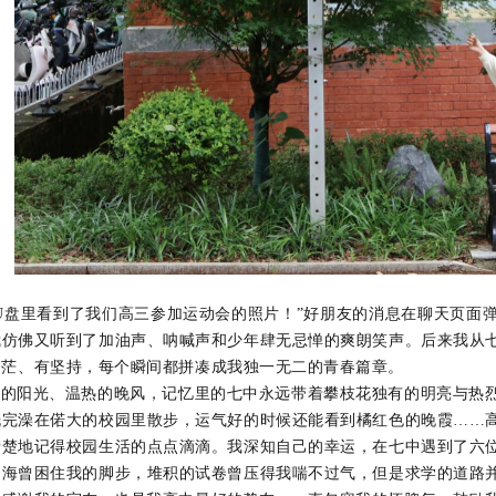
U盘里看到了我们高三参加运动会的照片！”好朋友的消息在聊天页面
我仿佛又听到了加油声、呐喊声和少年肆无忌惮的爽朗笑声。后来我从
迷茫、有坚持，每个瞬间都拼凑成我独一无二的青春篇章。
融的阳光、温热的晚风，记忆里的七中永远带着攀枝花独有的明亮与热
洗完澡在偌大的校园里散步，运气好的时候还能看到橘红色的晚霞……
清楚地记得校园生活的点点滴滴。我深知自己的幸运，在七中遇到了六
题海曾困住我的脚步，堆积的试卷曾压得我喘不过气，但是求学的道路