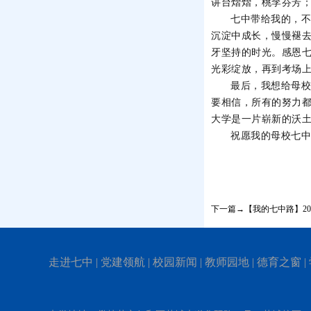
讲台熠熠，桃李芬芳
七中带给我的，
沉淀中成长，慢慢褪
牙坚持的时光。感恩
光彩绽放，再到考场
最后，我想给母
要相信，所有的努力
大学是一片崭新的沃
祝愿我的母校七
下一篇→【我的七中路】20
走进七中
|
党建领航
|
校园新闻
|
教师园地
|
德育之窗
|