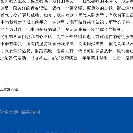
；感谢我的室友，也是我高中最好的挚友，一直包容我的坏脾气，鼓励
不仅是一段美好的青春记忆，还有一个更坚强、更勇敢的自我。那些辗
去稚气，变得更加成熟。如今，我带着这份勇气来到大学，当我解不出
七中为我搭建了成长的平台，在这里，我不仅收获了知识，更学会坚持
上的全力以赴，七中用多样的舞台，见证着我每一次的成长与蜕变。
校的学弟学妹们说几句心里话。高中三年转瞬即逝，或许现在的你们会
都不会被辜负，所有的坚持终会开花结果！高考固然重要，但是高考从
土，只要保持热爱、脚踏实地、奋勇前行，依旧可以翻盘成长，改写自
中永远朝气蓬勃，书香常在。岁岁桃李满园，年年英才辈出，往后一路
22届袁浩铖
学生天地
|
招生招聘