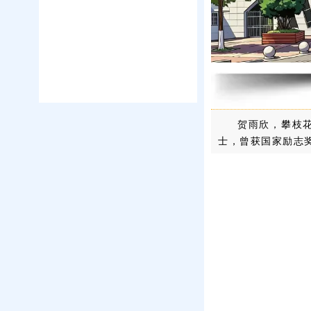
贺雨欣，攀枝花
士，曾获国家励志奖