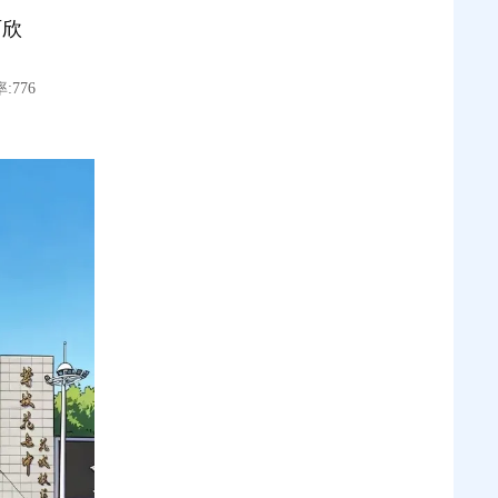
雨欣
:776