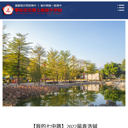
【我的七中路】2022届袁浩铖