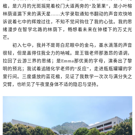
楹，是六月的光斑摇晃着校门大道两旁的“及第果”，是小叶榕
林荫道漏下来的满天星……大学录取通知书翻动的声音欢快地
诉说着七中的辉煌过往，不知不觉间钩住了我的心弦。我的思
绪漫步在智学北路的林荫下，畅想着未来在钟楼下的万丈光
芒。
初入七中，我并不是哥白尼眼中的金乌，墨水滴落的声音
很轻，但是盖得住我全力的呐喊。是王锴老师那激昂的语调，
拉回了云游三界的思绪；是Emma那优美的字母，演奏出了黎
明的预兆；我试着追随化学老师的“反应”，走进瓶瓶罐罐的字
里行间。三度盛放的蓝花楹，见证了我数学一次次与满分失之
交臂，也听见了午夜里身体不适的隐忍与坚持。