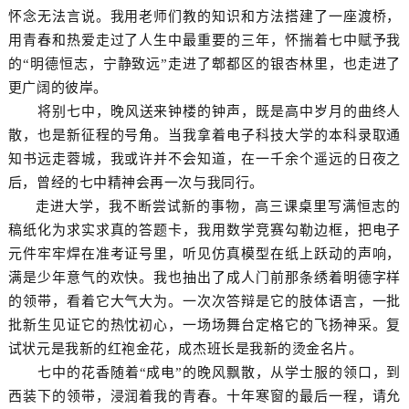
怀念无法言说。我用老师们教的知识和方法搭建了一座渡桥，
用青春和热爱走过了人生中最重要的三年，怀揣着七中赋予我
的“明德恒志，宁静致远”走进了郫都区的银杏林里，也走进了
更广阔的彼岸。
将别七中，晚风送来钟楼的钟声，既是高中岁月的曲终人
散，也是新征程的号角。当我拿着电子科技大学的本科录取通
知书远走蓉城，我或许并不会知道，在一千余个遥远的日夜之
后，曾经的七中精神会再一次与我同行。
走进大学，我不断尝试新的事物，高三课桌里写满恒志的
稿纸化为求实求真的答题卡，我用数学竞赛勾勒边框，把电子
元件牢牢焊在准考证号里，听见仿真模型在纸上跃动的声响，
满是少年意气的欢快。我也抽出了成人门前那条绣着明德字样
的领带，看着它大气大为。一次次答辩是它的肢体语言，一批
批新生见证它的热忱初心，一场场舞台定格它的飞扬神采。复
试状元是我新的红袍金花，成杰班长是我新的烫金名片。
七中的花香随着“成电”的晚风飘散，从学士服的领口，到
西装下的领带，浸润着我的青春。十年寒窗的最后一程，请允