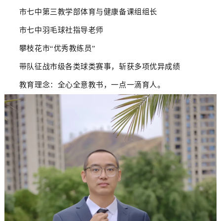
市七中第三教学部体育与健康备课组组长
市七中羽毛球社指导老师
攀枝花市“优秀教练员”
带队征战市级各类球类赛事，斩获多项优异成绩
教育理念：全心全意教书，一点一滴育人。