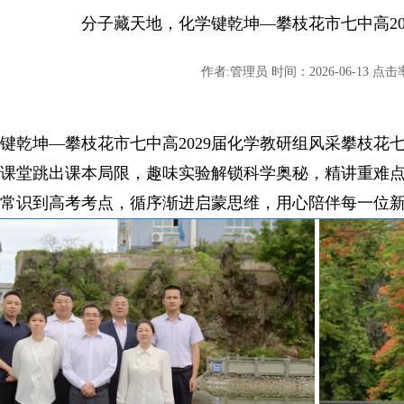
分子藏天地，化学键乾坤—攀枝花市七中高20
作者:管理员 时间：2026-06-13 点击率
乾坤—攀枝花市七中高2029届化学教研组风采攀枝花七中 攀枝
课堂跳出课本局限，趣味实验解锁科学奥秘，精讲重难
常识到高考考点，循序渐进启蒙思维，用心陪伴每一位