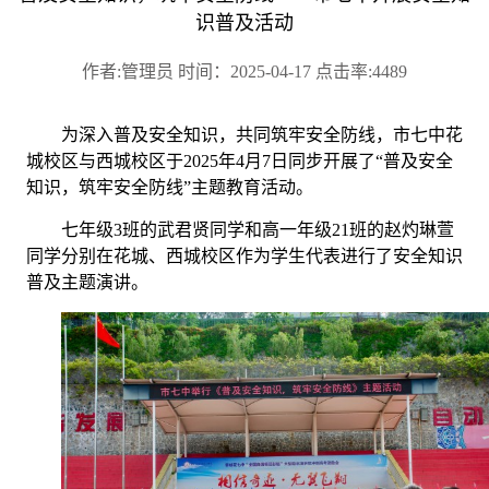
识普及活动
作者:管理员 时间：2025-04-17 点击率:4489
为深入普及安全知识，共同筑牢安全防线，市七中花
城校区与西城校区于
2025年4月7日同步
开展
了
“
普及安全
知识，筑牢安全防线
”主题
教育活动
。
七年级
3
班的武君贤
同学和高一
年级
21班的
赵灼琳萱
同学
分别在花城、西城校区作为学生代表进行了安全知识
普及主题演讲。