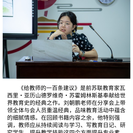
《给教师的一百条建议》是前苏联教育家瓦
西里・亚历山德罗维奇・苏霍姆林斯基奉献给世
界教育史的经典之作。刘朝鹏老师在分享会上带
领全体与会人员重温经典，品味教育活动中蕴含
的细腻情感。在回顾书籍内容之余，他特别强
调，教师应从持续阅读与学习、写教育日记、研
究学生、提升教学技能这四个方面提升专业素