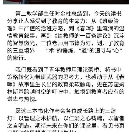
第二教学部主任时金柱总结到，
今天的读书
分享让人感受到了教育的生命力：从《班级管
理》中严谨的治班方略，到《春晖》里流淌的温
情教育叙事，再到《给教师的一百条建议》沉淀
的智慧微光，三位老师用书籍为刃，划开了教育
的三重境界
——“术”的锤炼、“道”的追寻与“心”
的修行。
我们既看到了
青年
教师用理论架桥、将书中
策略转化为带班武器的思考力，也感动于从《春
晖》故事里生长出的教育柔软触角，更在苏霍姆
林斯基跨越时空的叮咛中，触摸到教育者应有的
谦卑与热忱。
愿这三本书化作
与会
各位成长路上的三盏
灯：以管理之术护航，以仁爱之心铸魂，以智者
之言明志。期待未来在你们的课堂里，看见书页