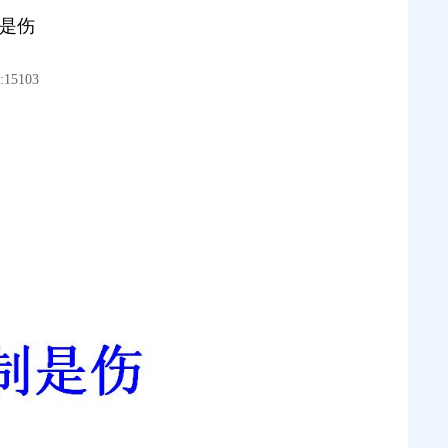
制是伤
15103