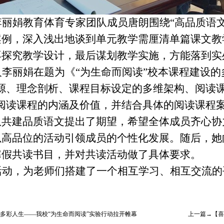
李丽娟教育体育专家团队成员唐朗围绕
“高品质语
案例，深入浅出地谈到单元教学需厘清单篇课文教
再探究教学设计，最后谋划教学实施，方能落到实
人李丽娟在题为《
“为生命而阅读”校本课程建设
源、理念剖析、课程目标设定的多维架构、阅读
本阅读课程的内涵及价值，并结合具体的阅读课程
队
共建品质语文
提出了期望，希望全体成员齐心协
以高品位的活动引领成员的个性化发展。随后，她
寒假共读书目，并对共读活动做了具体要求。
活动，为老师们搭建了一个相互学习、相互交流的
。
多彩人生——我校“为生命而阅读”实验行动拉开帷幕
上一篇→【喜