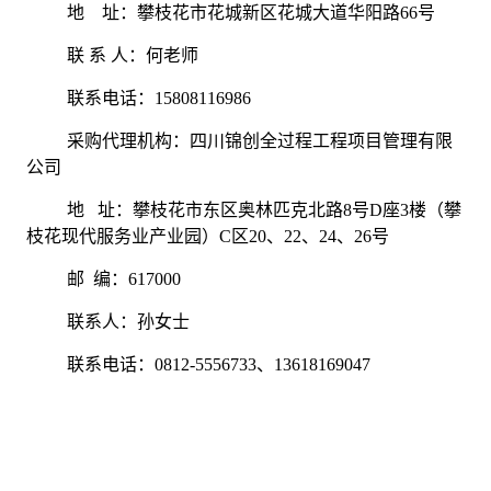
地
址：攀枝花市花城新区花城大道华阳路
66
号
联 系 人：何老师
联系电话：
15808116986
采购代理机构：四川锦创全过程工程项目管理有限
公司
地
址：攀枝花市东区奥林匹克北路
8
号
D
座
3
楼（攀
枝花现代服务业产业园）
C
区
20
、
22
、
24
、
26
号
邮
编：
617000
联系人：孙女士
联系电话：
0812-5556733
、
13618169047