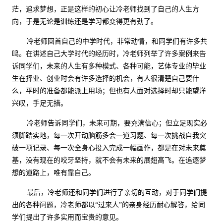
茫，追求梦想，正是这样的初心让冷老师找到了自己的人生方
向，于是无论是训练还是学习都变得更有劲了。
冷老师回首自己的中学时代，非常动情，和同学们有许多共
鸣。在讲述自己大学时代的经历时，冷老师列举了许多案例来告
诉同学们，未来的人生有多种模式、各种可能，艺体专业的毕业
生在择业、创业时会有许多选择的机会，有人很清楚自己要什
么，平时的准备都能派上用场；但也有人面对选择时却只能望洋
兴叹，手足无措。
冷老师告诉同学们，未来可期，要充满信心；但立足现实必
须脚踏实地，每一次开动脑筋多会一道习题、每一次挑战自我突
破一项记录、每一次全身心投入完成一幅画作，都是在对未来奠
基，没有现在的咬牙坚持，就不会有未来的展翅高飞。在追逐梦
想的道路上，唯有靠自己。
最后，冷老师还和同学们进行了亲切的互动，对于同学们提
出的各种问题，冷老师都以“过来人”的亲身经历耐心解答，给同
学们提出了许多实用而宝贵的意见。