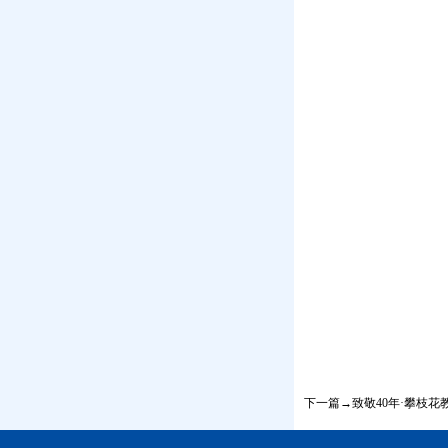
下一篇→致敬40年·攀枝