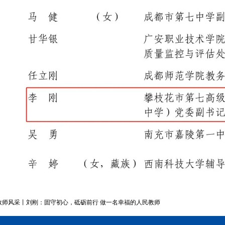
花教师风采丨刘刚：固守初心，砥砺前行 做一名幸福的人民教师