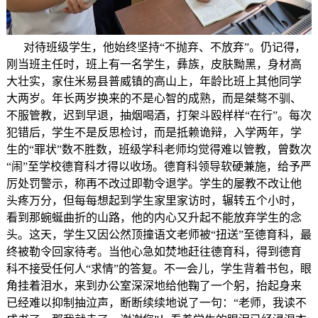
对待班级学生，他始终坚持“不抛弃、不放弃”。仍记得，
刚当班主任时，班上有一名学生，彝族，皮肤黝黑，身材高
大壮实，家住米易县普威镇的高山上，年龄比班上其他同学
大两岁。年长两岁换来的不是心智的成熟，而是桀骜不驯、
不服管教，迟到早退，抽烟喝酒，打架斗殴样样“在行”。每次
犯错后，学生不是反思检讨，而是抵赖诡辩，入学两年，学
生的“罪状”数不胜数，班级学科老师均觉得难以管教，曾数次
“闹”至学校德育科才得以收场。德育科领导软硬兼施，给予严
厉处罚警示，称再不改过即勒令退学。学生的屡教不改让他
头疼万分，但每每想起到学生家里家访时，辗转五个小时，
看到那蜿蜒曲折的山路，他的内心又升起不能放弃学生的念
头。这天，学生又因公然顶撞语文老师被“扭送”至德育科，最
终被勒令回家待考。当他心急如焚地赶往德育科，得到德育
科不接受任何人“求情”的答复。不一会儿，学生背着书包，眼
角挂着泪水，来到办公室深深地给他鞠了一个躬，抬起身来
已经难以抑制抽泣声，断断续续地说了一句：“老师，我读不