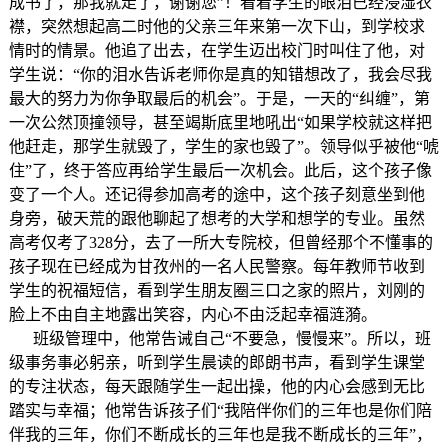
成书了，那我就走了，谢谢您”！看着学生的眼泪已经浸湿衣
襟，突然想起高二时他的父亲三年来第一次下山，到学校求
情时的情景。他追了出去，在学生迈出校门时叫住了他，对
学生说：“你的泪水告诉老师你是真的知错想改了，我会尽我
最大的努力为你争取最后的机会”。于是，一天的“纠缠”，第
一次公然顶撞领导，甚至竭斯底里地吼出“如果学校就这样把
他赶走，那学生就毁了，学生的家也毁了”。领导似乎被他“唬
住”了，终于答应再给学生最后一次机会。此后，这个孩子像
变了一个人。还记得参加高考的途中，这个孩子刻意坐到他
身旁，破天荒的跟他聊起了想考的大学和想学的专业。虽然
高考仅考了328分，去了一所大专院校，但曾经那个不懂事的
孩子现在已经成为甘孜州的一名人民警察。每年教师节收到
学生的祝福短信，看到学生朋友圈三口之家的照片，刘刚的
脸上不由自主地露出笑容，内心不由泛起幸福涟漪。
班级管理中，他常告诫自己“不要急，慢慢来”。所以，班
级事务事必躬亲，听到学生晨读的郎朗书声，看到学生课堂
的专注状态，每天跟随学生一起出操，他的内心会感到无比
踏实与幸福；他常告诉孩子们“我陪伴你们的三年也是你们陪
伴我的三年，你们不断成长的三年也是我不断成长的三年”，