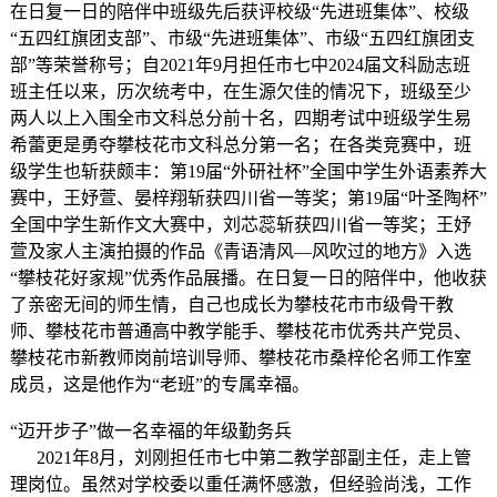
在日复一日的陪伴中班级先后获评校级“先进班集体”、校级
“五四红旗团支部”、市级“先进班集体”、市级“五四红旗团支
部”等荣誉称号；自2021年9月担任市七中2024届文科励志班
班主任以来，历次统考中，在生源欠佳的情况下，班级至少
两人以上入围全市文科总分前十名，四期考试中班级学生易
希蕾更是勇夺攀枝花市文科总分第一名；在各类竞赛中，班
级学生也斩获颇丰：第19届“外研社杯”全国中学生外语素养大
赛中，王妤萱、晏梓翔斩获四川省一等奖；第19届“叶圣陶杯”
全国中学生新作文大赛中，刘芯蕊斩获四川省一等奖；王妤
萱及家人主演拍摄的作品《青语清风—风吹过的地方》入选
“攀枝花好家规”优秀作品展播。在日复一日的陪伴中，他收获
了亲密无间的师生情，自己也成长为攀枝花市市级骨干教
师、攀枝花市普通高中教学能手、攀枝花市优秀共产党员、
攀枝花市新教师岗前培训导师、攀枝花市桑梓伦名师工作室
成员，这是他作为“老班”的专属幸福。
“迈开步子”做一名幸福的年级勤务兵
2021年8月，刘刚担任市七中第二教学部副主任，走上管
理岗位。虽然对学校委以重任满怀感激，但经验尚浅，工作