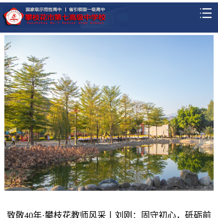
致敬40年·攀枝花教师风采丨刘刚：固守初心，砥砺前