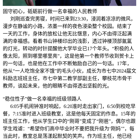
固守初心，砥砺前行做一名幸福的人民教师
刘刚巡查完男寝，时间已来到23:30，浸润着凉凉的微风，
漫步在静谧的小路，浓墨一样的夜色浸染整个校园。结束了
一天的工作，身体的放松让他无比惬意，内心不由得泛起满
满的幸福感。看着书山钟楼印出的浅影，透过钟楼顶部氤氲
的灯光，转动的时针提醒他大学毕业已17个年头。“积极的人
像太阳，照到哪里哪里亮”，这是他第一个教师节收到贺卡上
的一句话，也是他在工作中不断勉励自己的一句话。17年，
他从“一人吃饱全家不饿”的毛头小伙，成长为市七中2024届文
科励志班班主任，市七中第二教学部副主任，攀枝花市骨干
教师，谈起未来，他的眼睛不由得透出坚毅的光。
“稳住性子”做一名幸福的班级领路人
6:05手机闹钟准时响起，6:20准时走出家门，6:50到校吃早
餐，7:15准时进入班级教室，这是他每天固定的作息。15年的
班主任工作，他从学生口中的“刚哥”变成了“刚爸”，偶尔也跟
学生戏谑：“希望你们高中毕业时不要把我升级为‘刚妈’”，每
当此时，教室总是荡漾起默契的笑声。作为班主任，他已经