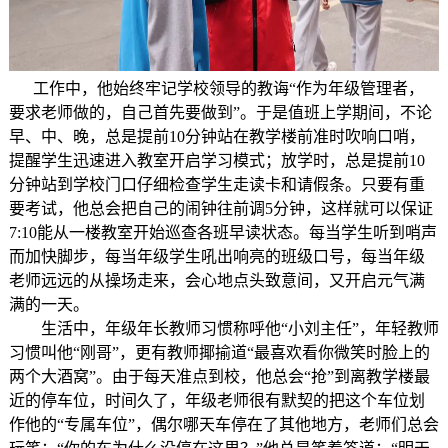
工作中，他始终牢记学校领导的教诲“作为年级管理者，
要求老师做的，自己首先要做到”。于是值班上学期间，不论
早、中、晚，总是提前10分钟站在教学楼前准时吹响口哨，
提醒学生迅速进入教室开启学习模式；放学时，总是提前10
分钟站到学校门口仔细检查学生走读卡和请假条。只要有重
要考试，他总会把自己的闹钟往前调5分钟，这样就可以保证
7:10能从一楼教室开始巡查各班早读状态。每当学生听到哨声
而加快脚步，每当年级学生吼出响亮的班级口号，每当年级
老师远远的从操场走来，会心地点头致意间，又开启元气满
满的一天。
生活中，年级年长教师习惯称呼他“小刘主任”，年轻教师
习惯叫他“刚哥”，更有教师揶揄道“最喜欢看你微笑时脸上的
两个大酒窝”。由于每天准点到校，他总会“抢”到离教学楼最
近的停车位，时间久了，年级老师很有默契的把这个车位划
作他的“专属车位”，偶尔哪天车停在了其他地方，老师们总会