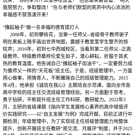
玩笑：“你的车为什么没停在这里？”他总是笑着答道：“明天
我努努力，争取整改！”在与老师们默契的笑声中内心浓浓的
幸福感不禁荡漾开来！
“撸起袖子”做一名幸福的德育提灯人
2008年，初到攀枝花，当第一任师父--省级骨干教师谢子
明在黑板上随手画出世界地图，震撼于教室里学生整齐的惊
叹声；2016年，初到七中西城校区，当看到第二任师父--正高
级教师、特级教师桑梓伦爱生如子，潜心耕耘，折服于其炙
热的教育温度。他告诫自己“撸起袖子加油干”，一定要努力成
为像师父一样的“天花板”班主任。于是，班级管理中，一方面
用心做事，用情育人，不断雕琢自己的班级管理能力。2015
年4月，他承担《诚信在我心》主题班会示范课，面向全市各
高中学校的班主任交流班级管理经验。另一方面勤于思考，
勇于钻研，不断提升班主任工作科研、教研能力。2022年3
月，主研的省级课题《指向学生发展核心素养的高中增值评
价实践研究——以“自主发展”为例》完成开题，目前正进行中
期检测；年级管理中，为了实现班主任班级管理能力地整体
提升，创新开展班主任教研“周交流、月展评”制度，并于2023