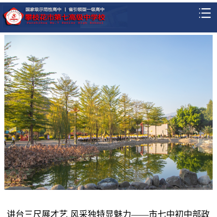
讲台三尺展才艺 风采独特显魅力——市七中初中部政