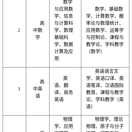
数学
与应用数
数学、基础数
学、信息
学、计算数学、概
高
与计算科
率论与数理统计、
2
中数
学、数理
应用数学、运筹学
学
基础科
与控制论、课程与
学、数据
教学论、学科教学
计算及应
（数学）
用
英语语言文
英
学、英语口译、英
高
语、翻
语笔译、汉语国际
3
中英
译、商务
教育、课程与教学
语
英语
论、学科教学（英
语）
物理
物理学、理论
学、应用
物理、原子与分子