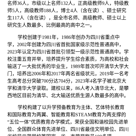
名师36人，市级以上名师132人，正高级教师
9
人，特级教
师
5人，高级教师1
88
人，博士
4
人（含在读）、硕士研究
生
117人（含在读），是全市名师、高级教师、硕士以上
研究生人数最多、比例最高的高中之一。
学校创建于
1981年，1986年
创办
为四川省重点中
学，
2002年
创建
为四川省首批国家级示范性普通高中，
2023
年
认定为
四川省首批引领型一级示范性普通高中。学
校注重五育并举，培养提升学生综合素质，为高校和社会
输送了一大批优秀的毕业生，
1989年首次叩开清华大学大
门，培养出2006年和2017年两名省级状元，2019年一名
考
生高考总分突破
700分达704分，2023年4名学子被北京大
学和清华大学录取。建校以来，86人考入清华北大，是攀
西地区目前为清华、北大输送优质生源人数最多的高中。
学校构建了以升学预备教育为主体、艺体特长教育
和国际教育为两翼、智能教育和
STEAM教育为两支撑的
“五位一体”优质教育办学模式，荣获全国和谐校园先进单
位、全国群众体育先进单位、四川省最佳文明单位、四川