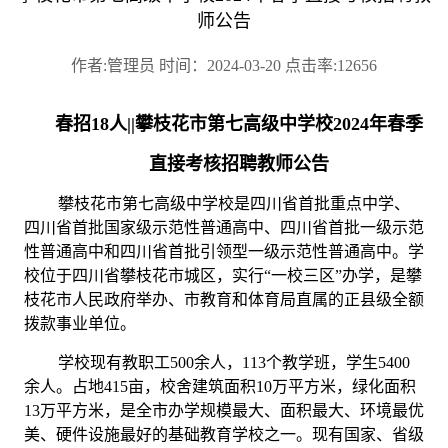
师公告
作者:管理员 时间：2024-03-20 点击率:12656
春招
18人||
攀枝花市第七高级中学校
20
2
4
年
春季
直接考核招聘教师公告
攀枝花市第七高级中学校是四川省首批重点中学、
四川省首批国家级示范性普通高中、四川省首批一级示范
性普通高中和四川省首批引领型一级示范性普通高中。学
校位于四川省攀枝花市城区，实行
“一校三区”办学，是攀
枝花市人民政府举办、市教育和体育局直属的正县级全额
拨款事业单位。
学校现有教职工
500余
人，
113个教学班，学生5400
余人。占地415亩，校舍建筑面积10万平方米，绿化面积
13万平方米，是全市办学规模最大、面积最大、环境最优
美、硬件设施最好的基础教育学校之一。现有国家、省级