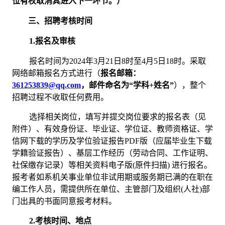
位有权取消其进入下一环节。
）
三、招聘考核时间
1.报名及审核
报名时间为
2024年3月21日8时至4月5日18时。采取
网络邮箱报名方式进行（
报名邮箱：
361253839@qq.com
，邮件命名为
“学科+姓名”
），整个
招聘过程不收取任何费用。
选
择相关岗位，填写并提交岗位要求的
报名表（见
附件）、有效身份证、
毕业证、学位证、教师资格证、
学
信网下载的学历及学位验证报告
PDF版（应届毕业生下载
学籍验证报告）、基层
工作经历
（劳动合同、工作证明、
社保缴存记录）
等相关资料电子版
(原件扫描) 进行报名。
报考者如系机关事业单位非试用期或服务期已满的在职在
编工作人员，需提供所在单位、主管部门及组织
(人社)部
门出具的书面同意报考材料。
2.考核时间、地点