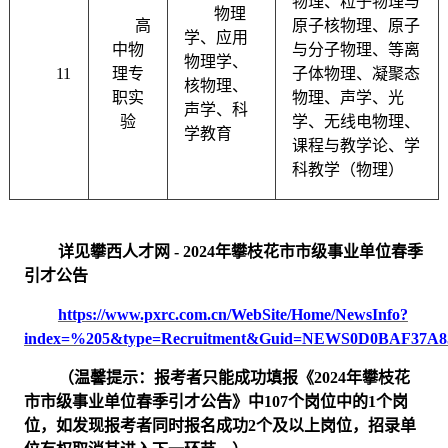
物理、粒子物理与
物理
高
原子核物理、原子
学、应用
中物
与分子物理、等离
物理学、
11
理专
子体物理、凝聚态
核物理、
职实
物理、声学、光
声学、科
验
学、无线电物理、
学教育
课程与教学论、学
科教学（物理）
详见
攀西人才网
- 2024年攀枝花市市级事业单位春季
引才公告
https://www.pxrc.com.cn/WebSite/Home/NewsInfo?
index=%205&type=Recruitment&Guid=NEWS0D0BAF37A
（温馨提示：
报考者只能成功填报《
2024年攀枝花
市市级事业单位春季引才公告》中107个岗位中的1个岗
位，如发现报考者同时报名成功2个及以上岗位，招录单