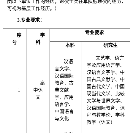
团以下单位工作的经历，退役士兵在军队服现役的经历，
可视为基层工作经历。
）
3.专业要求：
专业要求
序
学
号
科
本科
研究生
文艺学、语言
汉语
学及应用语言学、
言文学、
汉语言文字学、中
汉语国际
国古典文献学、中
高
教育、古
国古代文学、中国
1
中语
典文献
现当代文学、比较
文
学、应用
文学与世界文学、
语言学、
汉语国际教育、课
中国语言
程与教学论、学科
与文化
教学（语文）