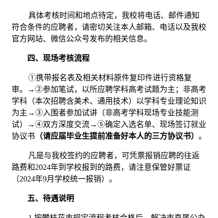
具体考核时间和地点待定，我校将电话、邮件通知
符合条件的应聘者，请密切关注
本人邮箱、电话以及
我校
官方网站
、微信公众号
发布的相关信息。
四、现场考核流程
①
携带报名表
及相关材料原件复印件进行资格复
审。
→
②
参加笔试，以所应聘学科高考试题为主；非高考
学科（本次招聘含
美术
、通用技术）以学科专业理论知识
为主
→
③
入围者参加
试讲
（非高考学科现场专业技能测
试）
→
④
双方深度交流
→
⑤
确定入选名单、现场签订就业
协议书
（请应届毕业生提前准备好本人的
三方
协议书）
。
凡是与我校签约的
应聘者
，可
凭票
报销应聘的往返
路费和
2024年到学校报到的路费，请注意保管好票证
（2024年9月学校统一报销）。
五、待遇说明
1.按攀枝花市规定流程考核合格后，解决市直属公办