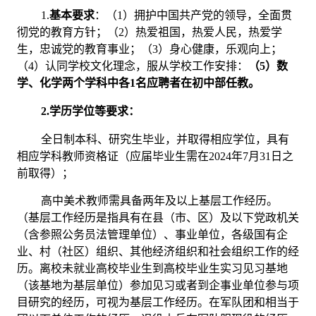
1.
基本要求
：（
1）拥护中国共产党的领导，全面贯
彻党的教育方针；（2）
热爱祖国，热爱人民，热爱学
生，忠诚党的教育事业；（
3）身心健康，乐观向上；
（4）认同学校文化理念，服从学校工作安排：
（
5）数
学、
化学两
个学科中各
1名应聘者在初中部任教。
2.学历学位等要求：
全日制本科
、
研究生毕业，并取得相应学位，具有
相应学科教师资格证（应届
毕业生
需在
2024年7月31日之
前取得）
；
高中美术教师需具备两年及以上基层工作经历。
（
基层工作经历是指具有在县（市、区）及以下党政机关
（含参照公务员法管理单位）、事业单位，各级国有企
业、村（社区）组织、其他经济组织和社会组织工作的经
历。离校未就业高校毕业生到高校毕业生实习见习基地
（该基地为基层单位）参加见习或者到企事业单位参与项
目研究的经历，可视为基层工作经历。在军队团和相当于