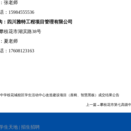
：张老师
话：
15984555536
构：四川雅特工程项目管理有限公司
攀枝花市湖滨路
38
号
：夏老师
话：
17608123163
中学校花城校区学生活动中心改造建设项目（座椅、智慧黑板）成交结果公告
上一篇→攀枝花市第七高级
学生天地
|
招生招聘