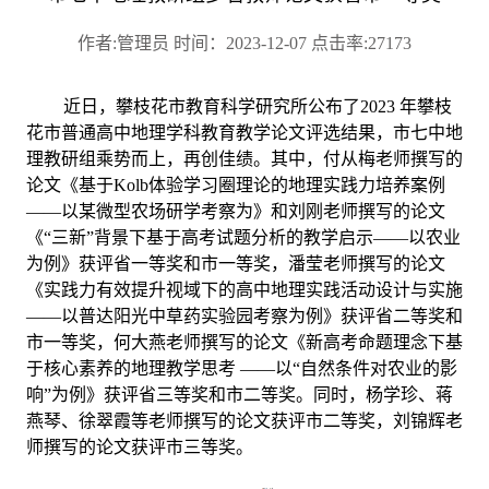
作者:管理员 时间：2023-12-07 点击率:27173
近日，攀枝花市教育科学研究所公布了
2023
年攀枝
花市普通高中地理学科教育教学论文评选结果，市七中地
理教研组乘势而上，再创佳绩。其中，付从梅老师撰写的
论文《基于
Kolb
体验学习圈理论的地理实践力培养案例
——以某微型农场研学考察为》和刘刚老师撰写的论文
《“三新”背景下基于高考试题分析的教学启示——以农业
为例》获评省一等奖和市一等奖，潘莹老师撰写的论文
《实践力有效提升视域下的高中地理实践活动设计与实施
——以普达阳光中草药实验园考察为例》获评省二等奖和
市一等奖，何大燕老师撰写的论文《新高考命题理念下基
于核心素养的地理教学思考 ——以“自然条件对农业的影
响”为例》获评省三等奖和市二等奖。同时，杨学珍、蒋
燕琴、徐翠霞等老师撰写的论文获评市二等奖，刘锦辉老
师撰写的论文获评市三等奖。