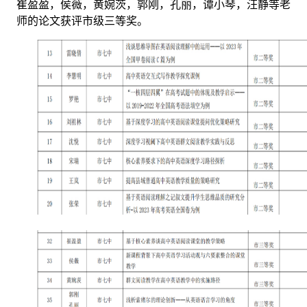
崔盈盈，侯薇，黄婉茨，郭刚，孔丽，谭小琴，汪静等老
师的论文获评市级三等奖。