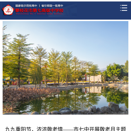
九九重阳节，浓浓敬老情——市七中开展敬老月主题