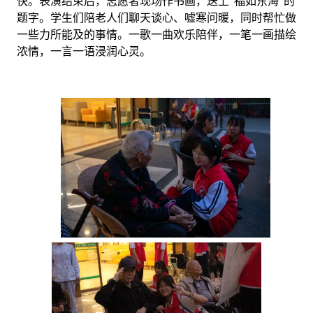
快。表演结束后，志愿者现场作书画，送上“福如东海”的
题字。学生们陪老人们聊天谈心、嘘寒问暖，同时帮忙做
一些力所能及的事情。一歌一曲欢乐陪伴，一笔一画描绘
浓情，一言一语浸润心灵。