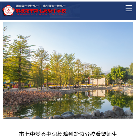
市七中党委书记杨鸿到盐边分校看望师生