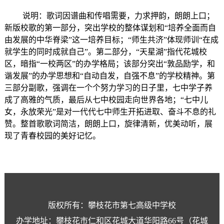
说明：歌词因谱曲和传唱需要，力求押韵，朗朗上口；
新版校歌的第一部分，突出学校的整体谋划和“培养全面而自
由发展的中华脊梁”这一培养目标；“师生共济”体现师训“在成
就学生的同时成就自己”。第二部分，“天星湖”指代花城校
区，暗指“一校两区”的办学格局；该部分突出“敦品励学，和
谐发展”的办学思想和“自动自发，自强不息”的学校精神。第
三部分副歌，强调在一个个努力学习的日子里，七中学子养
成了高雅的气质，最后从七中校园走向世界各地；“七中儿
女，永放荣光”是对一代代七中师生开拓进取、奋斗不息的礼
赞。整首歌歌词简洁，朗朗上口，旋律清新，优美动听，展
现了青春校园的美好记忆。
版权所有：攀枝花市第七高级中学校
办学地址：攀枝花市仁和区花城大道华阳路66号（花城