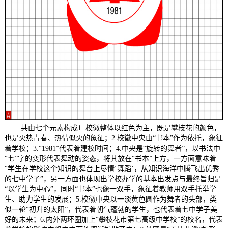
共由七个元素构成1. 校徽整体以红色为主，既是攀枝花的颜色，
也是火热青春、热情似火的象征；2.
校徽中央由
“书本”作为依托，象征
着学校；
3.“1981”代表着建校时间；4.
中央是
“旋转的舞者”，以书法中
“七”字的变形代表舞动的姿态，将其放在“书本”上方，一方面意味着
“学生在学校这个知识的舞台上尽情‘舞蹈’，从知识海洋中腾飞出优秀
的七中学子”，另一方面也体现出学校办学的基本出发点与最终旨归是
“以学生为中心”，同时“书本”也像一双手，象征着教师用双手托举学
生、助力学生的发展；
5.
校徽中央以一淡黄色圆作为舞者的头部，类
似一轮
“初升的太阳”，代表着朝气蓬勃的学生，也代表着七中学子美
好的未来；
6.
内外两环圈加上
“攀枝花市第七高级中学校”的校名，代表