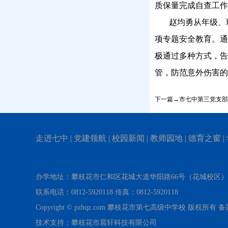
质保量完成自查工作
赵均勇从年级、
项专题安全教育。通
极通过多种方式，告
管，防范意外伤害的
下一篇→市七中第三党支部
走进七中
|
党建领航
|
校园新闻
|
教师园地
|
德育之窗
|
办学地址：攀枝花市仁和区花城大道华阳路66号（花城校区
联系电话：0812-5920118 传真：0812-5920118
Copyright © pzhqz.com 攀枝花市第七高级中学校 版权所有
技术支持：攀枝花市晨轩科技有限公司