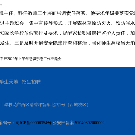
。
班主任、科任教师三个层面强调责任落实。他要求年级要落实党
过主题班会、集中宣传等形式，开展森林草原防灭火、预防溺水
知家长学校放假安排及要求，提醒家长积极履行监护人责任，加
发生。三是及时开展安全隐患排查和整治，强化师生离校当天消
召开2022年上半年意识形态工作专题会
学生天地
|
招生招聘
）丨攀枝花市西区清香坪智学北路1号（西城校区）
 备案编号：
蜀ICP备09006354号
公安部备案:
51040302000002