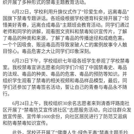
织开展了多种形式的禁毒主题教育活动。
6月22日，学校利用升旗仪式作了“珍爱生命，远离毒品”
国旗下禁毒专题讲话。各班级根据学校德育科安排开展了“珍
惜美好青春，远离合成毒品”主题班会教育活动。同学们通过
老师和同学的讲解，观看图文资料和禁毒知识宣传片，了解
了毒品的种类和来源，了解了毒品的传播途径和成瘾危害。
一个个因吸食、贩运毒品而导致家破人亡的案例故事令人触
目惊心。毒品危害之大让同学们印象深刻。
6月23日下午，学校组织七年级各班学生参观了学校禁毒
室。我校禁毒宣讲志愿者向同学们介绍了中国禁毒史、毒品
的法规、毒品的种类、毒品的危害、毒品的预防等知识。并
组织学生观看了禁毒的相关视频和毒品样品模型，最后，同
学们还参加了禁毒签名活动，誓让自己的青春与毒品永不随
行。
6月24日上午，我校组织30余名志愿者来到
清香坪路南社
区开展了“禁毒防艾宣传进社区”志愿服务活动，向过往群众发
放宣传册、宣传单1600余份，向社区居民进行了防范艾滋病
和防毒禁毒知识宣传。
此外，学校还开展了“健康人生·绿色无毒”禁毒主题手抄