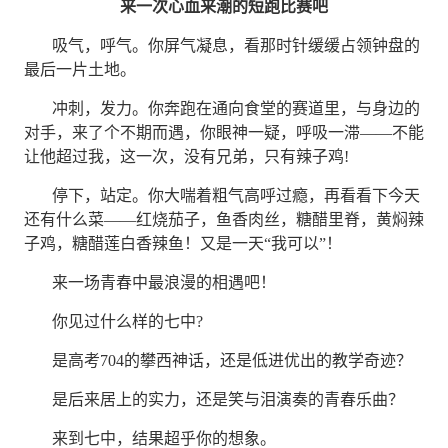
来一次心血来潮的短跑比赛吧
吸气
，
呼气。你屏气凝息，看那时针缓缓占领钟盘的
最后一片土地。
冲刺
，
发力。你奔跑在通向食堂的赛道里，与身边的
对手，来了个不期而遇，你眼神一疑，呼吸一滞
——
不能
让他超过我，这一次，没有兄弟，只有辣子鸡
!
停下，站定。你大喘着粗气高呼过瘾，再看看下今天
还有什么菜
——
红烧茄子，鱼香肉丝，糖醋里脊，黄焖辣
子鸡，糖醋莲白香辣鱼！又是一天
“
我可以
”
！
来一场青春中最浪漫的相遇吧！
你见过什么样的七中
?
是高考
704
的攀西神话，还是低进优出的教学奇迹？
是后来居上的实力，还是笑与泪演奏的青春乐曲？
来到七中，结果超乎你的想象。