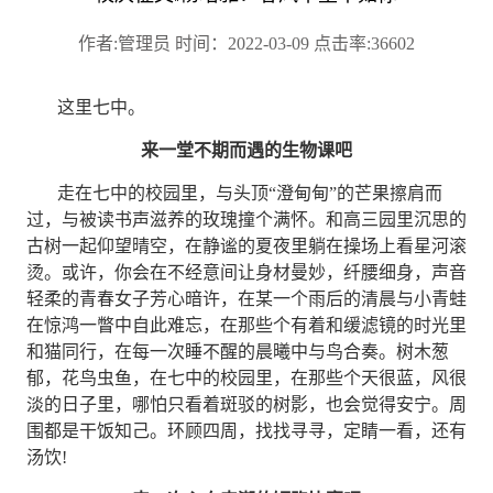
作者:管理员 时间：2022-03-09 点击率:36602
这里七中。
来一堂不期而遇的生物课吧
走在七中的校园里，与头顶
“
澄甸甸
”
的芒果擦肩而
过，与被读书声滋养的玫瑰撞个满怀。和高三园里沉思的
古树一起仰望晴空，在静谧的夏夜里躺在操场上看星河滚
烫。或许，你会在不经意间让身材曼妙，纤腰细身，声音
轻柔的青春女子芳心暗许，在某一个雨后的清晨与小青蛙
在惊鸿一瞥中自此难忘，在那些个有着和缓滤镜的时光里
和猫同行，在每一次睡不醒的晨曦中与鸟合奏。树木葱
郁，花鸟虫鱼，在七中的校园里，在那些个天很蓝，风很
淡的日子里，哪怕只看着斑驳的树影，也会觉得安宁。周
围都是干饭知己。环顾四周，找找寻寻，定睛一看，还有
汤饮
!