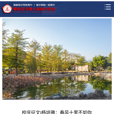
校庆征文‖杨培雅：春风十里不如你