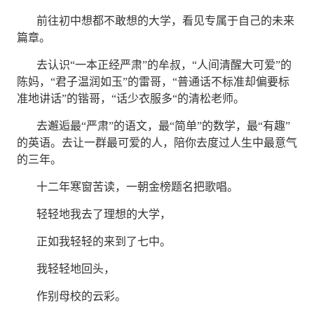
前往初中想都不敢想的大学，看见专属于自己的未来
篇章。
去认识
“
一本正经严肃
”
的牟叔，
“
人间清醒大可爱
”
的
陈妈，
“
君子温润如玉
”
的雷哥，
“
普通话不标准却偏要标
准地讲话
”
的锴哥，
“
话少衣服多
“
的清松老师。
去邂逅最
“
严肃
”
的语文，最
“
简单
”
的数学
，
最
“
有趣
”
的英语。去让一群最可爱的人，陪你去度过人生中最意气
的三年。
十二年寒窗苦读，一朝金榜题名把歌唱。
轻轻地我去了理想的大学，
正如我轻轻的来到了七中。
我轻轻地回头，
作别母校的云彩。