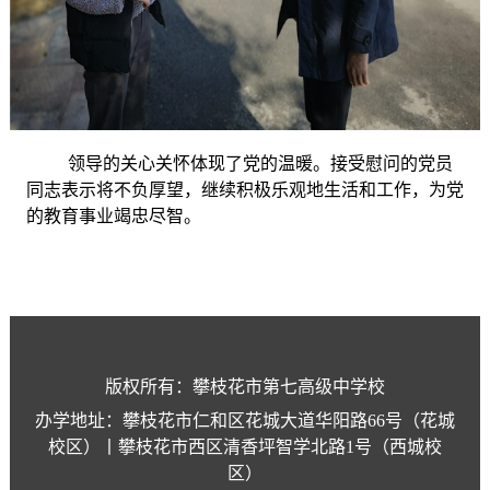
领导的关心关怀体现了党的温暖。接受慰问的党员
同志表示将不负厚望，继续积极乐观地生活和工作，为党
的教育事业竭忠尽智。
版权所有：攀枝花市第七高级中学校
办学地址：攀枝花市仁和区花城大道华阳路66号（花城
校区）丨攀枝花市西区清香坪智学北路1号（西城校
区）