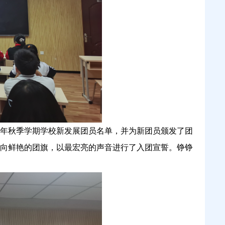
21年秋季学期学校新发展团员名单，并为新团员颁发了团
向鲜艳的团旗，以最宏亮的声音进行了入团宣誓。铮铮