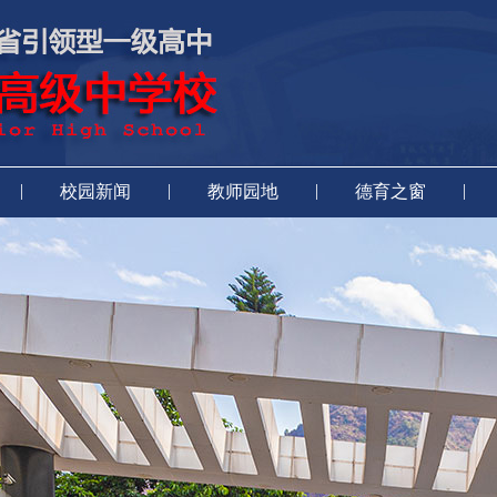
|
|
|
|
校园新闻
教师园地
德育之窗