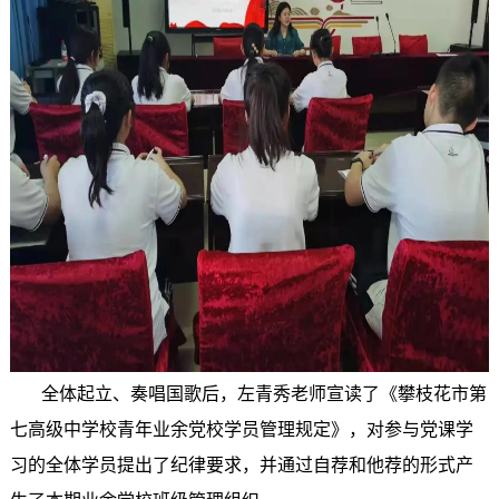
全体起立、奏唱国歌后，左青秀老师宣读了《攀枝花市第
七高级中学校
青年业余党校学员管理规定》，对参与党课学
习的全体学员提出了纪律要求，并通过自荐和他荐的形式产