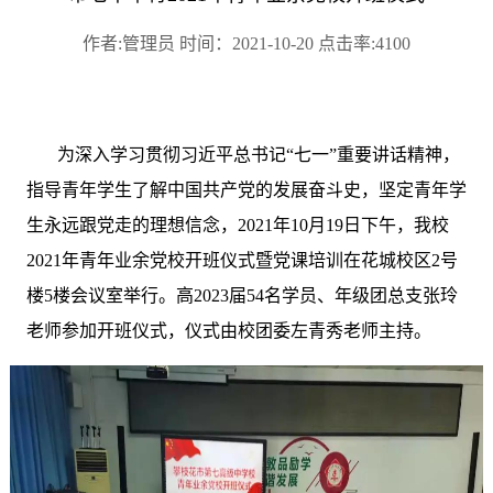
作者:管理员 时间：2021-10-20 点击率:4100
为深入学习贯彻习近平总书记
“七一”重要讲话精神，
指导青年学生了解中国共产党的发展奋斗史，坚定青年学
生永远跟党走的理想信念，
2021
年
10
月
19
日下午，我校
2021
年青年业余党校开班仪式暨党课培训在花城校区
2
号
楼
5
楼会议室举行。高
2023
届
54
名学员、年级团总支张玲
老师参加开班仪式，仪式由校团委左青秀老师主持。