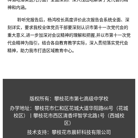
神和内涵。
聆听完报告后，杨鸿校长高度评价此次报告会系统全面、深
刻详实，要求我校全体党员干部要深刻认识市第十一次党代会的
重大意义
,
进一步加深对会议精神的理解和把握
,
并以市第十一次党
代会精神为指引，结合各自教育教学实际，深入贯彻落实党代会
精神，助力我
市打造
区域
教育中心。
版权所有：攀枝花市第七高级中学校
办学地址：攀枝花市仁和区花城大道华阳路66号（花城
校区）丨攀枝花市西区清香坪智学北路1号（西城校
区）
技术支持：攀枝花市晨轩科技有限公司