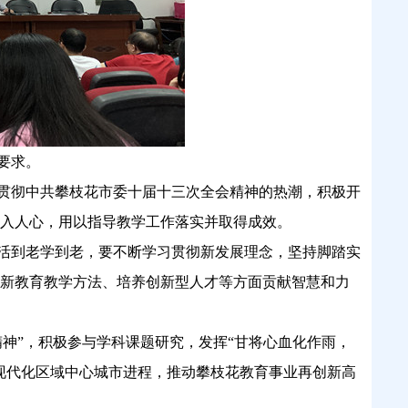
要求。
贯彻中共攀枝花市委十届十三次全会精神
的
热潮，
积极
开
入人心，用以指导
教学
工作落实并取得成效。
活到老学到老，要不断学习
贯彻新发展理念，
坚持脚踏实
新教育教学方法、培养创新型人才等方面贡献智慧和力
精神”，
积极参与学科
课题
研究
，
发挥
“甘将心血化作雨，
现代化区域中心城市
进程，推动攀枝花教育事业再创新高