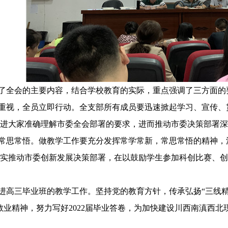
了全会的主要内容，结合学校教育的实际，重点强调了三方面的
重视，
全员
立即行动。
全支部所有成员
要迅速掀起学习
、
宣传
、
进
大家
准确
理解
市委全会部署
的
要求，
进而推动
市委决策部署深
常思常悟
。
做教学工作
要充分发挥
常学常新，常思常悟的精神
，
实推动市委创新发展决策部署，在
以鼓励学生参加科创比赛、创
进高三毕业班的教学
工作。
坚持党的教育方针
，传承弘扬
“三线
敬业精神，
努力写好
2022届毕业
答卷，为加快建设川西南滇西北