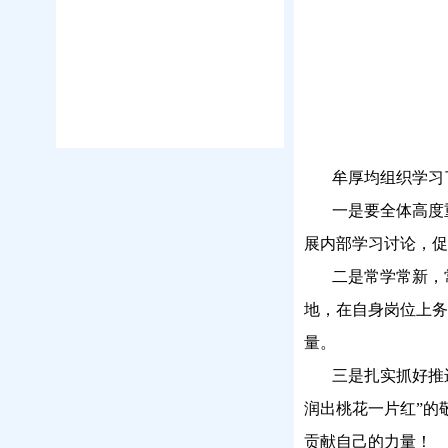
牟厚均组织学习
一是
要全体
高度
展
内部
学习讨论
，
促
二是
常学常新
，
地，在自身岗位上
务
量
。
三是扎实抓好
推
润出桃花一片红”的
贡献自己的力量！