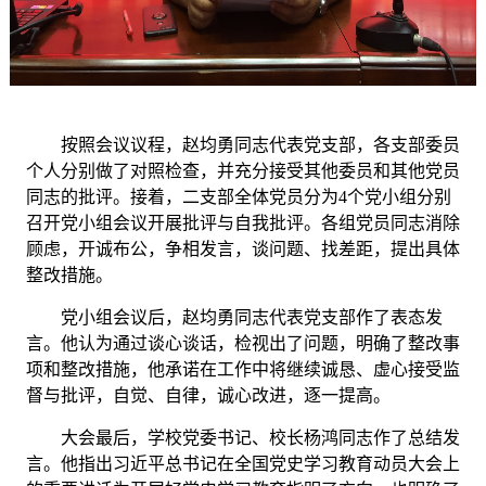
按照会议议程，赵均勇同志代表党支部，
各支部委员
个人分别做了对照检查，并充分接受其他委员和其他党员
同志的批评。接着，二支部全体党员分为
4个党小组分别
召开党小组会议开展批评与自我批评。各组党员同志
消除
顾虑，开诚布公，
争相发言
，谈问题、找差距，提出具体
整改措施。
党小组会议后，
赵均勇同志代表党支部作了表态发
言。他认为
通过谈心谈话，检视出了问题
，明确了整改事
项和整改措施，他承诺在工作中将继续诚恳、虚心接受监
督与批评，自觉、自律，诚心改进，逐一提高。
大会最后，学校党委书记、校长杨鸿同志作了总结发
言。他
指出
习近平总书记在全国党史学习教育动员大会上