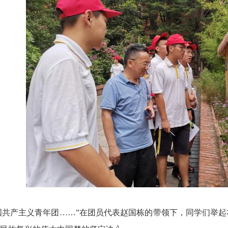
国共产主义青年团……”在团员代表赵国栋的带领下，同学们举起