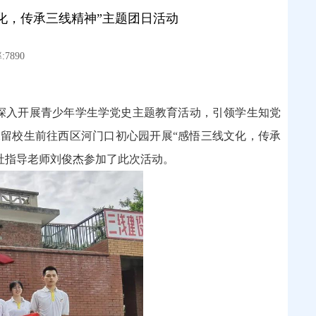
化，传承三线精神”主题团日活动
7890
深入开展青少年学生学党史主题教育活动，引领学生知党
末留校生前往西区河门口初心园开展“感悟三线文化，传承
社指导老师刘俊杰参加了此次活动。