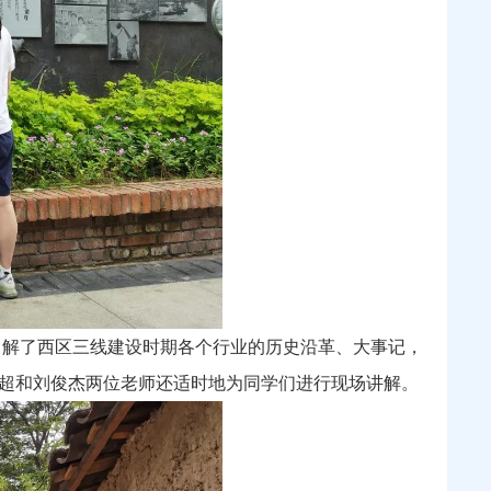
了解了西区三线建设时期各个行业的历史沿革、大事记，
良超和刘俊杰两位老师还适时地为同学们进行现场讲解。