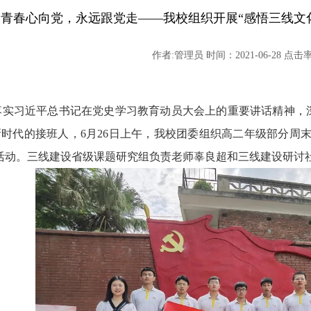
青春心向党，永远跟党走——我校组织开展“感悟三线文
作者:管理员 时间：2021-06-28 点击率:
落实习近平总书记在党史学习教育动员大会上的重要讲话精神，
新时代的接班人，
6月26日上午，我校团委组织高二年级部分周
活动。三线建设省级课题研究组负责老师辜良超和三线建设研讨