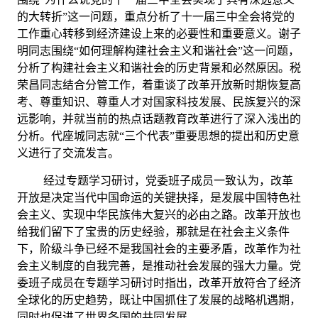
的大转折”这一问题，重点分析了十一届三中全会将党的
工作重心转移到经济建设上来的必要性和重要意义。谢子
明同志围绕“如何理解构建社会主义和谐社会”这一问题，
分析了构建社会主义和谐社会的历史背景和必然原因。税
荣昌同志结合分管工作，着重谈了改革开放新时期恢复高
考、尊重知识、尊重人才对国家科技发展、民族复兴的深
远影响，并就当前的热点话题教育改革进行了深入浅出的
分析。代座城同志就“三个代表”重要思想的提出和历史意
义进行了交流发言。
经过专题学习研讨，党委班子成员一致认为，改革
开放是决定当代中国命运的关键抉择，是发展中国特色社
会主义、实现中华民族伟大复兴的必由之路。改革开放也
给我们留下了宝贵的历史经验，那就是在社会主义条件
下，阶级斗争已经不是我国社会的主要矛盾，改革作为社
会主义制度的自我完善，是推动社会发展的强大力量。党
委班子成员在专题学习研讨时指出，改革开放符合了经济
全球化的历史趋势，既让中国抓住了发展的战略机遇期，
同时也促进了世界各国的共同发展
。