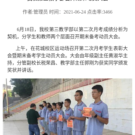
作者:管理员 时间：2021-06-24 点击率:3466
6月18日，我校第三教学部以第二次月考成绩分析为
契机，分学生和教师两个层面召开期末备考动员大会。
上午，在花城校区运动场召开第二次月考学生表彰大
会暨期末备考学生动员大会。大会由年级副主任黄淑华主
持，分管副校长税荣昌、教学部主任郭刚为获奖同学颁发
奖状并讲话。