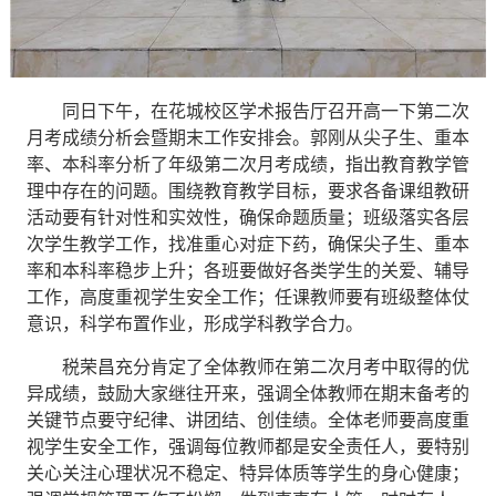
同日下午，在花城校区学术报告厅召开高一下第二次
月考成绩分析会暨期末工作安排会。郭刚从尖子生、重本
率、本科率分析了年级第二次月考成绩，指出教育教学管
理中存在的问题。围绕教育教学目标，要求各备课组教研
活动要有针对性和实效性，确保命题质量；班级落实各层
次学生教学工作，找准重心对症下药，确保尖子生、重本
率和本科率稳步上升；各班要做好各类学生的关爱、辅导
工作，高度重视学生安全工作；任课教师要有班级整体仗
意识，科学布置作业，形成学科教学合力。
税荣昌充分肯定了全体教师在第二次月考中取得的优
异成绩，鼓励大家继往开来，强调全体教师在期末备考的
关键节点要守纪律、讲团结、创佳绩。全体老师要高度重
视学生安全工作，强调每位教师都是安全责任人，要特别
关心关注心理状况不稳定、特异体质等学生的身心健康；