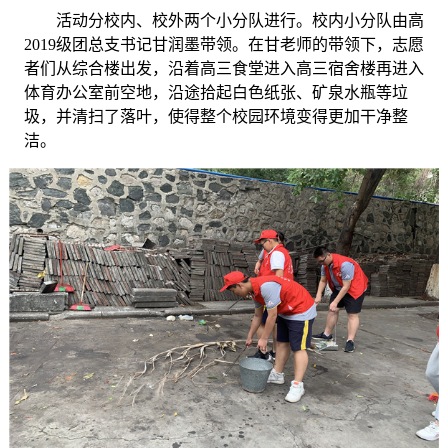
活动分校内、校外两个小分队进行。校内小分队由高
2
019级团总支书记甘润墨带领
。在甘老师的带领下，
志愿
者们从综合楼出发
，
沿着高三食堂进入高三宿舍楼再进入
体育办公室前空地
，
沿途拾起白色
纸张、
矿泉水瓶等垃
圾
，
并清扫了落叶
，使得
整个校园环境变得更加干净整
洁
。