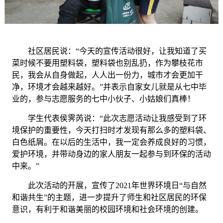
社区居民
说
：
“今天的宣传活动很好，让我知道了买
菜时候不要用塑料袋，塑料袋也别乱扔，作为
攀枝花
市
民，我会从自身做起，人人出一份力，
城市
才会更加干
净，环境才会越来越好。
”并表示
自家女儿就是从七中毕
业的，参与志愿服务的七中小伙子、小姑娘们真棒！
学生代表侯霁芮说
：
“此次志愿活动让我感受到了环
境保护的重要性，今天打扫时才发现有那么多的塑料袋、
白色纸屑。在以后的生活中，我一定会养成良好的习惯，
爱护环境，并带动身边的家人朋友一起参与到环保的活动
中来。”
此次活动的开展，宣传了
2
021年
世界环境日
“与自然
和谐共生”的主题，进一步提升了师生和社区居民的环保
意识，有利于和谐美丽的校园环境和社会环境的创建。