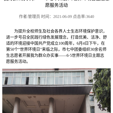
愿服务活动
作者:管理员 时间：2021-06-09 点击率:3640
为提升全校师生及社会各界人士生态环境保护意识，
进一步号召全民践行绿色发展理念，
打造优美、洁净、舒
适的环境
迎接中国共产党成立
1
00周年
，
6月4日下午，在
第50个“世界环境日”来临之际，
市七中团委组织
3
0余名师
生志愿者开展我为群众办实事
——
6
·
5世界环境日主题
志
愿服务
活动
。