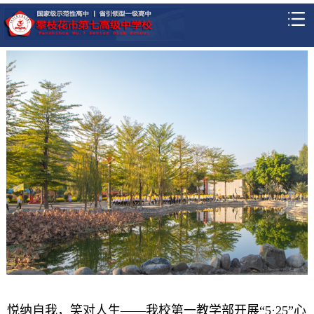
悦纳自我，笑对人生——我校第一教学部开展“5·25”心